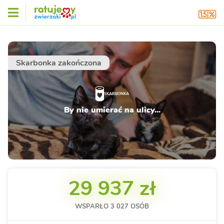
Skarbonka zakończona
SKARBONKA
By nie umierać na ulicy...
29 937 zł
WSPARŁO
3 027
OSÓB