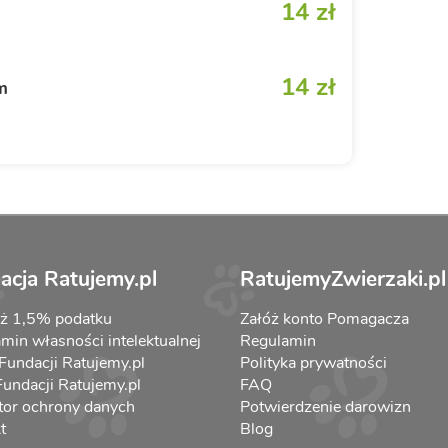
14 zł
14 zł
m
acja Ratujemy.pl
RatujemyZwierzaki.pl
aż 1,5% podatku
Załóż konto Pomagacza
min własności intelektualnej
Regulamin
 Fundacji Ratujemy.pl
Polityka prywatności
 Fundacji Ratujemy.pl
FAQ
tor ochrony danych
Potwierdzenie darowizn
t
Blog