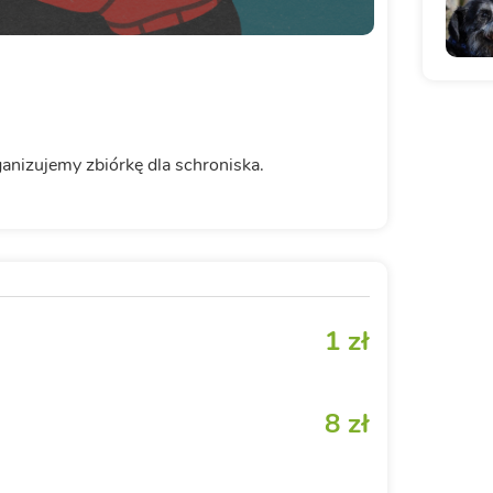
anizujemy zbiórkę dla schroniska.
1 zł
8 zł