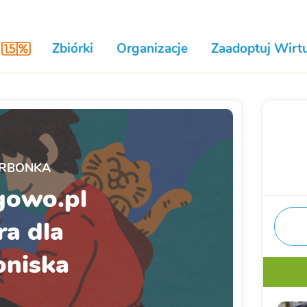
Zbiórki
Organizacje
Zaadoptuj Wirtu
RBONKA
gowo.pl
ra dla
oniska