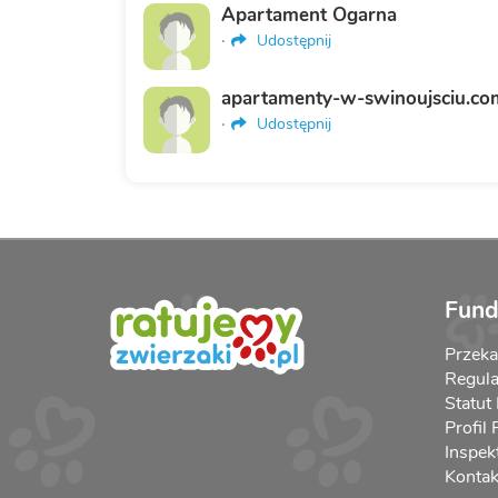
Apartament Ogarna
·
Udostępnij
apartamenty-w-swinoujsciu.co
·
Udostępnij
Fund
Przek
Regula
Statut
Profil
Inspek
Kontak