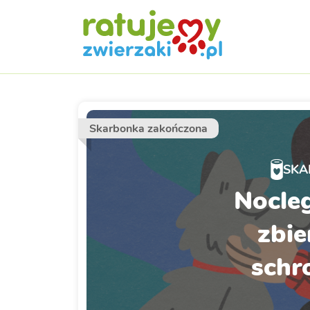
Skarbonka zakończona
SKA
Nocle
zbie
schr