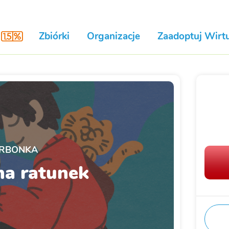
Zbiórki
Organizacje
Zaadoptuj Wirtu
RBONKA
na ratunek