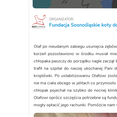
ORGANIZATOR:
Fundacja Sosnośląskie koty do
Olaf po nieudanym zabiegu usunięcia zębów 
korzeń pozostawiono w środku musiał mieć
chłopaka paszczy do porządku nagle zaczął b
trafił na szpital do naszej ukochanej Pani
kroplówki. Po ustabilizowaniu Olafowi zost
nie ma ciała obcego w jelitach co przyniosł
chłopak pojechał na szybko do nocnej klinik
Olafowi oprócz szczęścia potrzebne są fun
mogły opłacić jego rachunki. Pomóżcie nam