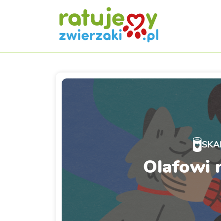
SKA
Olafowi 