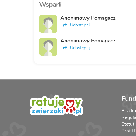
Wsparli
Anonimowy Pomagacz
·
Udostępnij
Anonimowy Pomagacz
·
Udostępnij
Fund
Przek
Regula
Statut
Profil