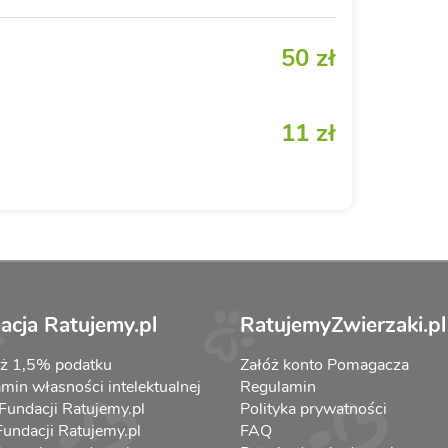
50 zł
11 zł
acja Ratujemy.pl
RatujemyZwierzaki.pl
aż 1,5% podatku
Załóż konto Pomagacza
min własności intelektualnej
Regulamin
 Fundacji Ratujemy.pl
Polityka prywatności
 Fundacji Ratujemy.pl
FAQ