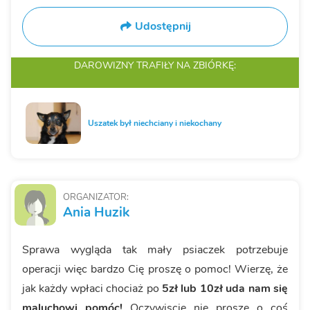
Udostępnij
DAROWIZNY TRAFIŁY
NA ZBIÓRKĘ:
Uszatek był niechciany i niekochany
ORGANIZATOR:
Ania Huzik
Sprawa wygląda tak mały psiaczek potrzebuje
operacji więc bardzo Cię proszę o pomoc! Wierzę, że
jak każdy wpłaci chociaż po
5zł lub 10zł uda nam się
maluchowi pomóc!
Oczywiscie nie prosze o coś