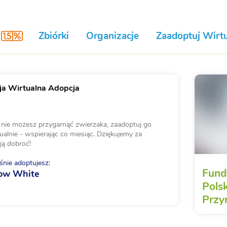
Zbiórki
Organizacje
Zaadoptuj Wirtu
a Wirtualna Adopcja
i nie możesz przygarnąć zwierzaka, zaadoptuj go
ualnie - wspierając co miesiąc. Dziękujemy za
ją dobroć!
nie adoptujesz:
Fund
ow White
Pols
Przy