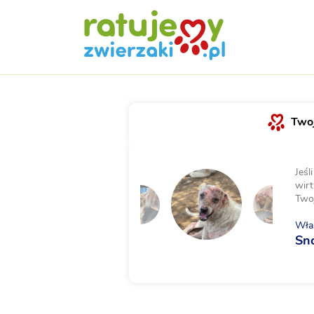
Twoj
Jeśl
wirt
Two
Właś
Sn