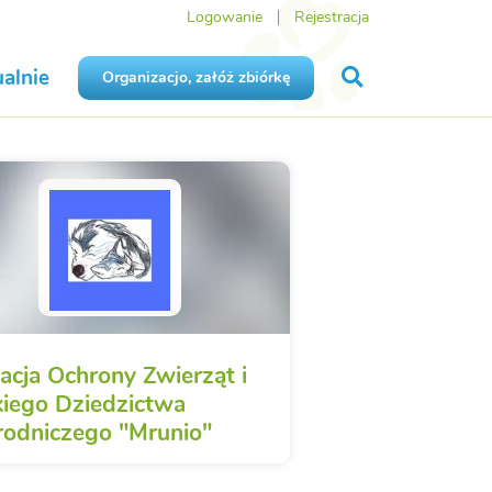
Logowanie
Rejestracja
alnie
Organizacjo, załóż zbiórkę
acja Ochrony Zwierząt i
kiego Dziedzictwa
rodniczego "Mrunio"