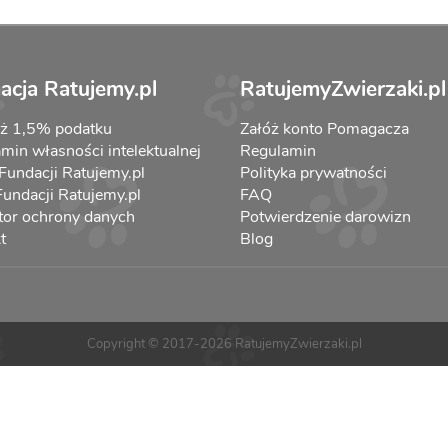
acja Ratujemy.pl
RatujemyZwierzaki.pl
aż 1,5% podatku
Załóż konto Pomagacza
min własności intelektualnej
Regulamin
 Fundacji Ratujemy.pl
Polityka prywatności
 Fundacji Ratujemy.pl
FAQ
tor ochrony danych
Potwierdzenie darowizn
t
Blog
Copyright © 2017-2026 RatujemyZwierzaki.pl