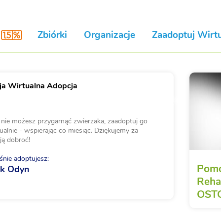
Zbiórki
Organizacje
Zaadoptuj Wirtu
a Wirtualna Adopcja
i nie możesz przygarnąć zwierzaka, zaadoptuj go
ualnie - wspierając co miesiąc. Dziękujemy za
ją dobroć!
nie adoptujesz:
Pomo
uk Odyn
Rehab
OST