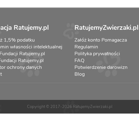
acja Ratujemy.pl
RatujemyZwierzaki.pl
aż 1,5% podatku
Załóż konto Pomagacza
min własności intelektualnej
Regulamin
 Fundacji Ratujemy.pl
Polityka prywatności
 Fundacji Ratujemy.pl
FAQ
tor ochrony danych
Potwierdzenie darowizn
t
Blog
Copyright © 2017-2026 RatujemyZwierzaki.pl