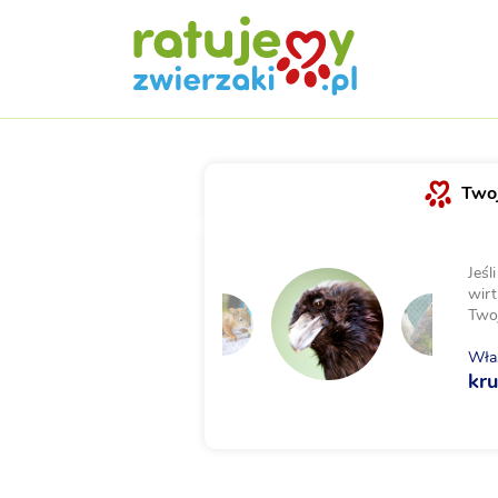
Twoj
Jeśl
wirt
Two
Właś
kr