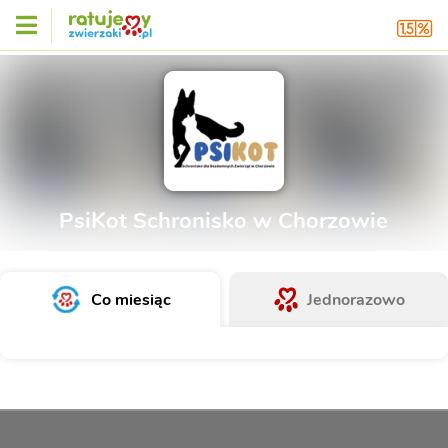
PsiKot Schronisko w Chorzowie
Co miesiąc
Jednorazowo