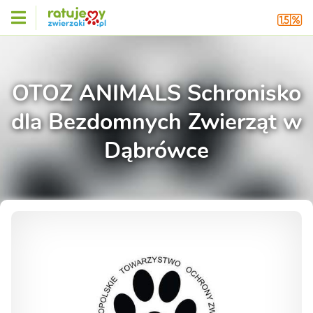
OTOZ ANIMALS Schronisko
dla Bezdomnych Zwierząt w
Dąbrówce