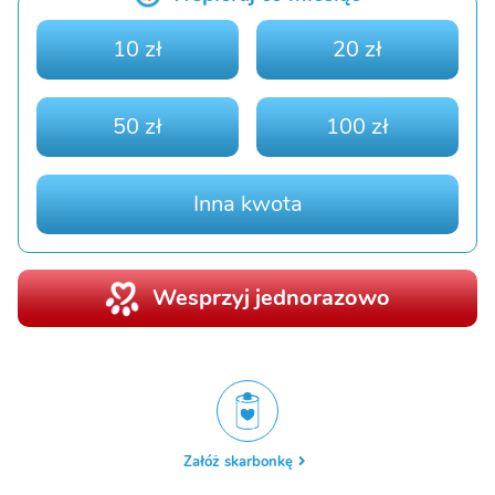
10 zł
20 zł
50 zł
100 zł
Inna kwota
Wesprzyj jednorazowo
Załóż skarbonkę