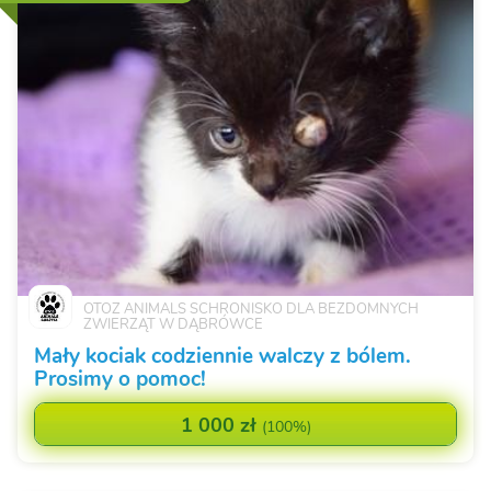
OTOZ ANIMALS SCHRONISKO DLA BEZDOMNYCH
ZWIERZĄT W DĄBRÓWCE
Mały kociak codziennie walczy z bólem.
Prosimy o pomoc!
1 000 zł
(
100%
)