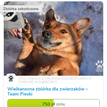
Zbiórka zakończona
OTOZ ANIMALS SCHRONISKO DLA BEZDOMNYCH
ZWIERZĄT W DĄBRÓWCE
Wielkanocna zbiórka dla zwierzaków –
Team Pieski
750 zł
(
50%
)