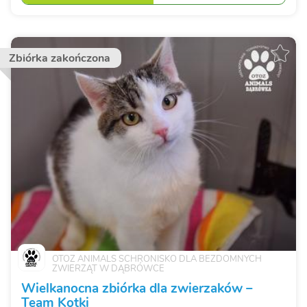
Zbiórka zakończona
OTOZ ANIMALS SCHRONISKO DLA BEZDOMNYCH
ZWIERZĄT W DĄBRÓWCE
Wielkanocna zbiórka dla zwierzaków –
Team Kotki