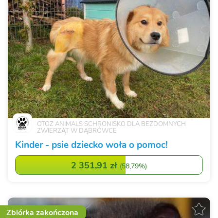
OTOZ ANIMALS SCHRONISKO DLA BEZDOMNYCH
ZWIERZĄT W DĄBRÓWCE
Kinder - psie dziecko woła o pomoc!
2 351,91 zł
(
58,79%
)
Zbiórka zakończona