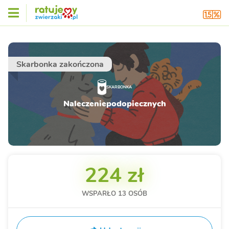
Skarbonka zakończona
SKARBONKA
Naleczeniepodopiecznych
224 zł
WSPARŁO
13
OSÓB