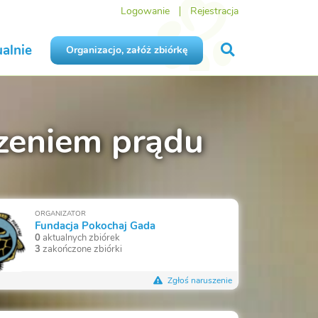
Logowanie
Rejestracja
alnie
Organizacjo, załóż zbiórkę
zeniem prądu
ORGANIZATOR
Fundacja Pokochaj Gada
0
aktualnych zbiórek
3
zakończone zbiórki
Zgłoś naruszenie