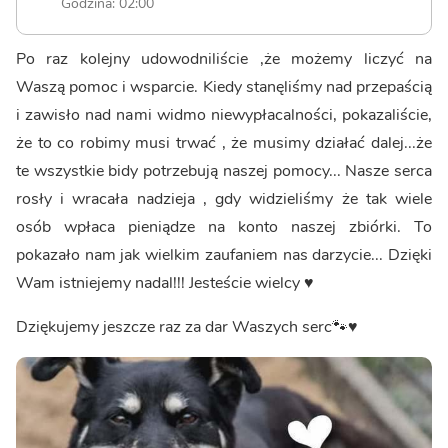
Godzina: 02:00
Po raz kolejny udowodniliście ,że możemy liczyć na
Waszą pomoc i wsparcie. Kiedy stanęliśmy nad przepaścią
i zawisło nad nami widmo niewypłacalności, pokazaliście,
że to co robimy musi trwać , że musimy działać dalej...że
te wszystkie bidy potrzebują naszej pomocy... Nasze serca
rosły i wracała nadzieja , gdy widzieliśmy że tak wiele
osób wpłaca pieniądze na konto naszej zbiórki. To
pokazało nam jak wielkim zaufaniem nas darzycie... Dzięki
Wam istniejemy nadal!!! Jesteście wielcy ♥️
Dziękujemy jeszcze raz za dar Waszych serc🐾♥️