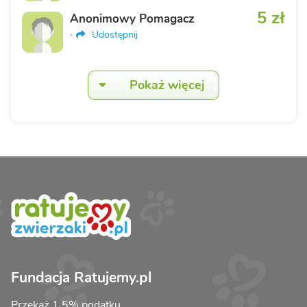
5 zł
Anonimowy Pomagacz
·
Udostępnij
Pokaż więcej
Fundacja Ratujemy.pl
Przekaż 1,5% podatku