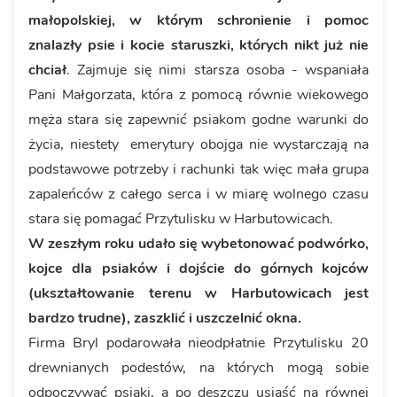
małopolskiej, w którym schronienie i pomoc
znalazły psie i kocie staruszki, których nikt już nie
chciał
. Zajmuje się nimi starsza osoba - wspaniała
Pani Małgorzata, która z pomocą równie wiekowego
męża stara się zapewnić psiakom godne warunki do
życia, niestety emerytury obojga nie wystarczają na
podstawowe potrzeby i rachunki tak więc mała grupa
zapaleńców z całego serca i w miarę wolnego czasu
stara się pomagać Przytulisku w Harbutowicach.
W zeszłym roku udało się wybetonować podwórko,
kojce dla psiaków i dojście do górnych kojców
(ukształtowanie terenu w Harbutowicach jest
bardzo trudne), zaszklić i uszczelnić okna.
Firma Bryl podarowała nieodpłatnie Przytulisku 20
drewnianych podestów, na których mogą sobie
odpoczywać psiaki, a po deszczu usiąść na równej