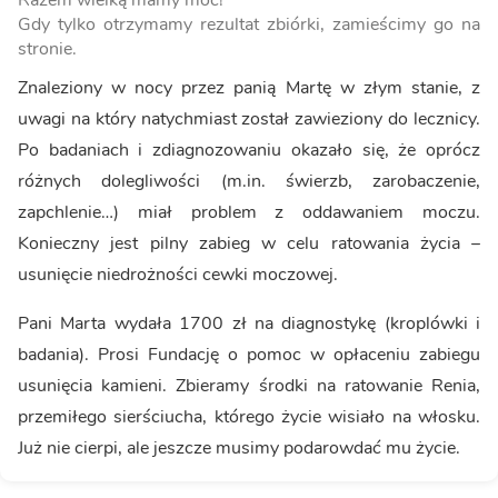
Razem wielką mamy moc!
Gdy tylko otrzymamy rezultat zbiórki, zamieścimy go na
stronie.
Znaleziony w nocy przez panią Martę w złym stanie, z
uwagi na który natychmiast został zawieziony do lecznicy.
Po badaniach i zdiagnozowaniu okazało się, że oprócz
różnych dolegliwości (m.in. świerzb, zarobaczenie,
zapchlenie…) miał problem z oddawaniem moczu.
Konieczny jest pilny zabieg w celu ratowania życia –
usunięcie niedrożności cewki moczowej.
Pani Marta wydała 1700 zł na diagnostykę (kroplówki i
badania). Prosi Fundację o pomoc w opłaceniu zabiegu
usunięcia kamieni. Zbieramy środki na ratowanie Renia,
przemiłego sierściucha, którego życie wisiało na włosku.
Już nie cierpi, ale jeszcze musimy podarowdać mu życie.