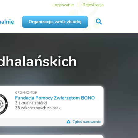
Logowanie
Rejestracja
alnie
Organizacjo, załóż zbiórkę
dhalańskich
ORGANIZATOR
Fundacja Pomocy Zwierzętom BONO
3
aktualne zbiórki
38
zakończonych zbiórek
Zgłoś naruszenie