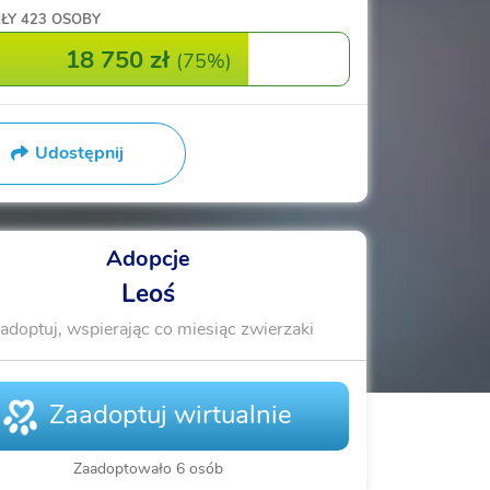
ŁY
423 OSOBY
18 750 zł
(
75%
)
Udostępnij
Adopcje
Leoś
adoptuj, wspierając co miesiąc zwierzaki
Zaadoptuj wirtualnie
Zaadoptowało 6 osób