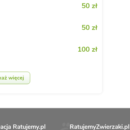
50 zł
50 zł
100 zł
każ więcej
acja Ratujemy.pl
RatujemyZwierzaki.pl