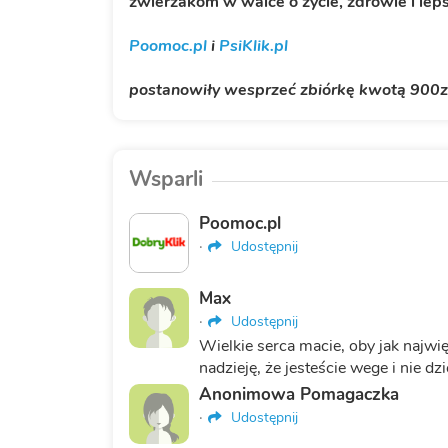
zwierzakom w walce o życie, zdrowie i leps
Poomoc.pl
i
PsiKlik.pl
postanowiły wesprzeć zbiórkę kwotą 9
00z
Wsparli
Poomoc.pl
·
Udostępnij
Max
·
Udostępnij
Wielkie serca macie, oby jak najwi
nadzieję, że jesteście wege i nie dzi
Anonimowa Pomagaczka
·
Udostępnij