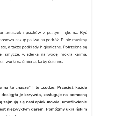
lontariuszek i psiaków z pustymi rękoma. Być
nansowo zakup paliwa na podróż. Pilnie musimy
ate, a także podkłady higieniczne. Potrzebne są
roże, smycze, wiaderka na wodę, mokra karma,
ci, worki na śmierci, farby ścienne.
e na te „nasze" i te „cudze. Przecież każde
u dosięgła je krzywda, zasługuje na pomocną
aką zajmują się nasi opiekunowie, umożliwienie
 jest niezwykłym darem. Pomóżmy ukraińskim