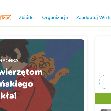
Zbiórki
Organizacje
Zaadoptuj Wirtu
RBONKA
wierzętom
ińskiego
kła!