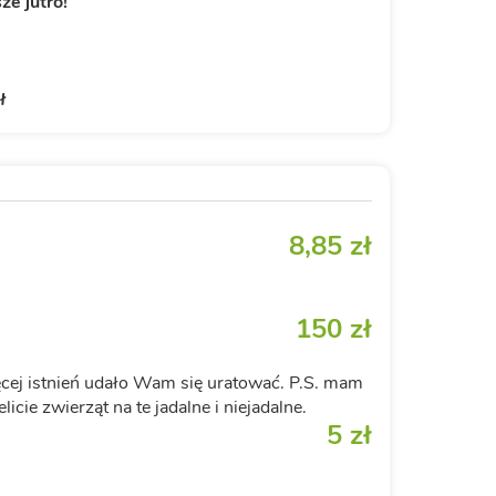
ze jutro!
ł
8,85 zł
150 zł
ęcej istnień udało Wam się uratować. P.S. mam
elicie zwierząt na te jadalne i niejadalne.
5 zł