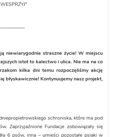
c "WESPRZYJ"
___________
ją niewiarygodnie straszne życie! W miejscu
jszych istot to kalectwo i ulica. Nie ma na co
rzakom kilka dni temu rozpoczęliśmy akcję
się błyskawicznie! Kontynuujemy nasz projekt,
dniepropietrowskiego schroniska, które ma pod
. Zaprzyjaźnione Fundacje zobowiązały się
ła 6 psów, inna – umieści pozostałe psiaki w