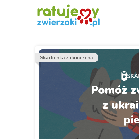
Skarbonka zakończona
SKA
Pomóż z
z ukra
pie