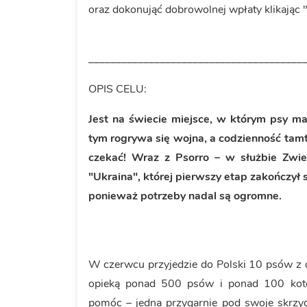
oraz dokonująć dobrowolnej wpłaty klikają
_______________________________________
OPIS CELU:
Jest na świecie miejsce, w którym psy ma
tym rogrywa się wojna, a codzienność tamte
czekać! Wraz z Psorro – w służbie Zwie
"Ukraina", której pierwszy etap zakończył 
ponieważ potrzeby nadal są ogromne.
W czerwcu przyjedzie do Polski 10 psów z 
opieką ponad 500 psów i ponad 100 kotów
pomóc – jedna przygarnie pod swoje skrzyd