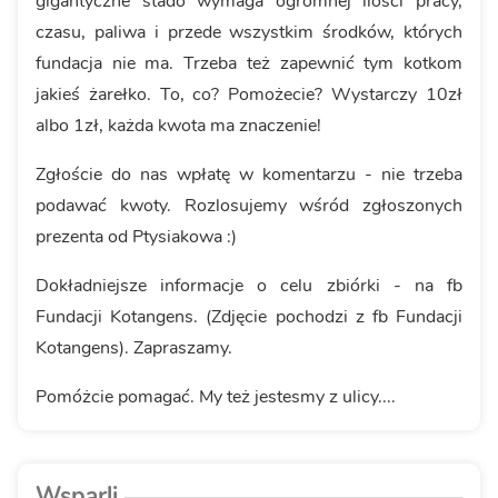
gigantyczne stado wymaga ogromnej ilości pracy,
czasu, paliwa i przede wszystkim środków, których
fundacja nie ma. Trzeba też zapewnić tym kotkom
jakieś żarełko. To, co? Pomożecie? Wystarczy 10zł
albo 1zł, każda kwota ma znaczenie!
Zgłoście do nas wpłatę w komentarzu - nie trzeba
podawać kwoty. Rozlosujemy wśród zgłoszonych
prezenta od Ptysiakowa :)
Dokładniejsze informacje o celu zbiórki - na fb
Fundacji Kotangens. (Zdjęcie pochodzi z fb Fundacji
Kotangens). Zapraszamy.
Pomóżcie pomagać. My też jestesmy z ulicy....
Wsparli