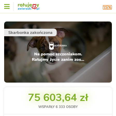
Skarbonka zakończona
SKARBONKA
Na pomoc szczeniakom.
Ratujmy życie zanim zos...
75 603,64 zł
WSPARŁY
6 333
OSOBY