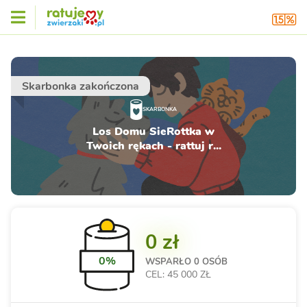
Skarbonka zakończona
SKARBONKA
Los Domu SieRottka w
Twoich rękach - rattuj r...
0 zł
0%
WSPARŁO
0 OSÓB
CEL: 45 000 ZŁ