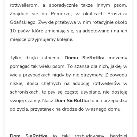
rottweilerom, a sporadycznie także innym psom.
Znajduje się na Pomorzu, w okolicach Pruszcza
Gdańskiego. Zwykle przebywa w nim rotacyjnie około
10 psów, które zmieniają się, są adoptowane i na ich
miejsce przyjmujemy kolejne.
Tylko dzięki istnieniu
Domu SieRottka
możemy
pomagać tak wielu psom. To szansa dla nich, jakiej w
wielu przypadkach nigdy by nie otrzymały. Z powodu
niskiej ilości chętnych na adopcję rottweilerów w
schroniskach, te psy są często usypiane, nie dostają
swojej szansy. Nasz
Dom SieRottka
to ich przepustka
do życia, przystanek na drodze do własnego domu.
Dom SieRottka
to taki rozbudowany, bardziej