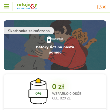
Skarbonka zakończona
SKARBONKA
batory licz na nasza
pomoc
0 zł
0%
WSPARŁO
0 OSÓB
CEL: 820 ZŁ