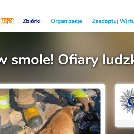
Zbiórki
Organizacje
Zaadoptuj Wirtu
 smole! Ofiary ludzk