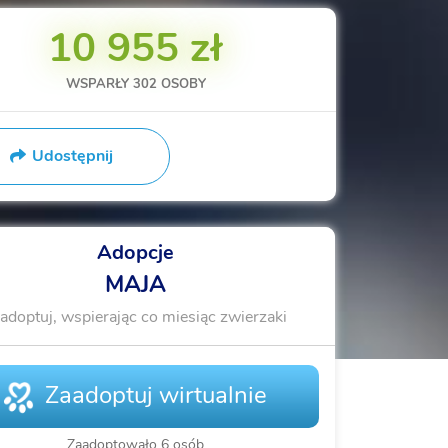
10 955 zł
WSPARŁY
302
OSOBY
Udostępnij
Adopcje
MAJA
adoptuj, wspierając co miesiąc zwierzaki
Zaadoptuj wirtualnie
Zaadoptowało 6 osób