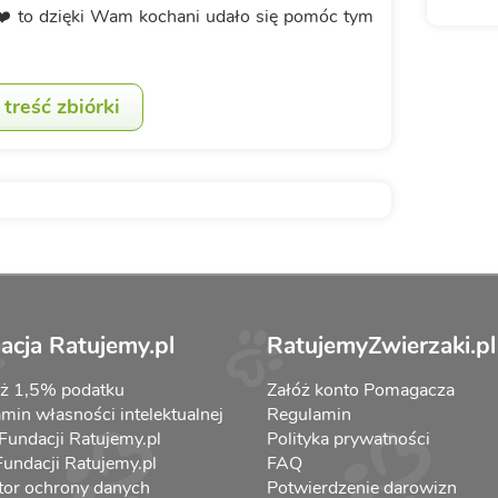
️ to dzięki Wam kochani udało się pomóc tym
treść zbiórki
acja Ratujemy.pl
RatujemyZwierzaki.pl
aż 1,5% podatku
Załóż konto Pomagacza
min własności intelektualnej
Regulamin
 Fundacji Ratujemy.pl
Polityka prywatności
 Fundacji Ratujemy.pl
FAQ
tor ochrony danych
Potwierdzenie darowizn