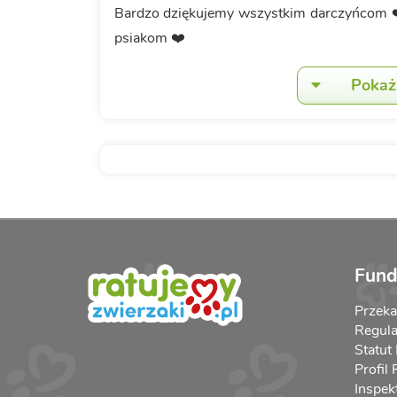
Bardzo dziękujemy wszystkim darczyńcom ❤
psiakom ❤️
Pokaż 
Fund
Przek
Regula
Statut
Profil
Inspek