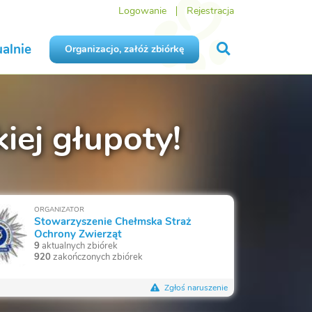
Logowanie
Rejestracja
alnie
Organizacjo, załóż zbiórkę
iej głupoty!
ORGANIZATOR
Stowarzyszenie Chełmska Straż
Ochrony Zwierząt
9
aktualnych zbiórek
920
zakończonych zbiórek
Zgłoś naruszenie