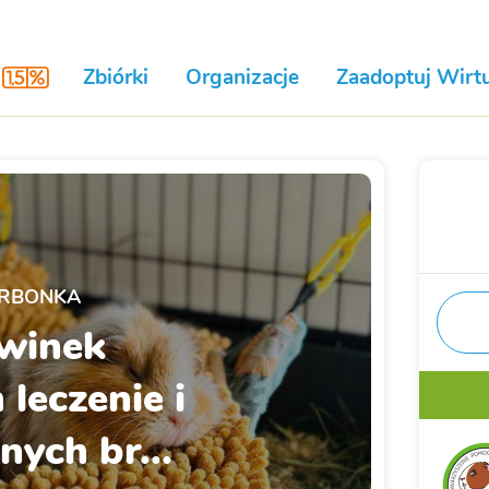
Zbiórki
Organizacje
Zaadoptuj Wirtu
RBONKA
winek
leczenie i
nych br...