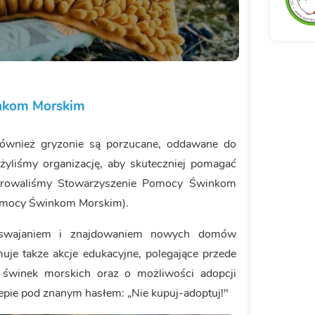
nkom Morskim
 Również gryzonie są porzucane, oddawane do
ożyliśmy organizację, aby skuteczniej pomagać
rowaliśmy Stowarzyszenie Pomocy Świnkom
Pomocy Świnkom Morskim).
 oswajaniem i znajdowaniem nowych domów
je także akcje edukacyjne, polegające przede
świnek morskich oraz o możliwości adopcji
lepie pod znanym hasłem: „Nie kupuj-adoptuj!"