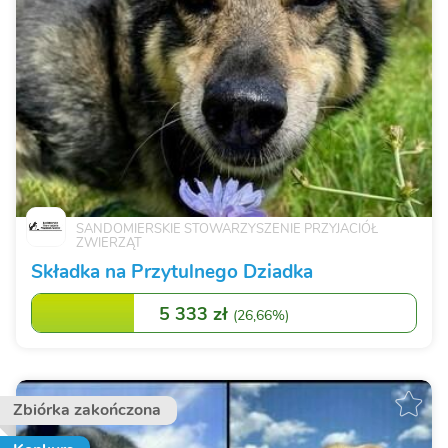
SANDOMIERSKIE STOWARZYSZENIE PRZYJACIÓŁ
ZWIERZĄT
Składka na Przytulnego Dziadka
5 333 zł
(
26,66%
)
Zbiórka zakończona