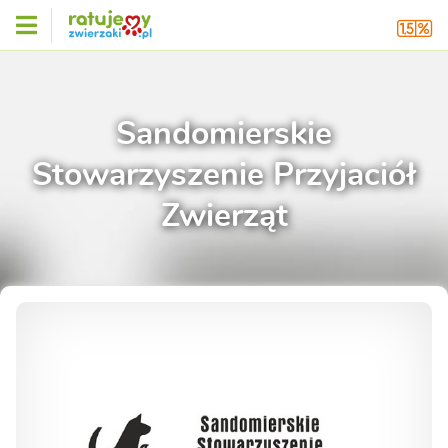
Sandomierskie
Stowarzyszenie Przyjaciół
Zwierząt