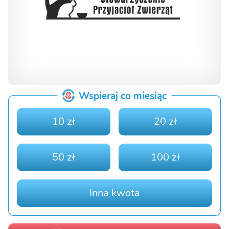
Wspieraj co miesiąc
10 zł
20 zł
50 zł
100 zł
Inna kwota