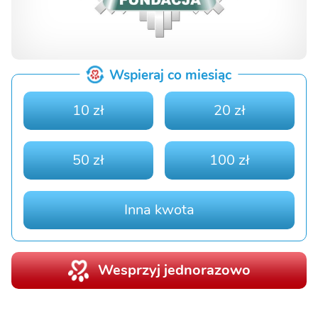
Wspieraj co miesiąc
10 zł
20 zł
50 zł
100 zł
Inna kwota
Wesprzyj jednorazowo