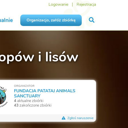
Logowanie
Rejestracja
alnie
Organizacjo, załóż zbiórkę
opów i lisów
ORGANIZATOR
FUNDACJA PATATAJ ANIMALS
SANCTUARY
4
aktualne zbiórki
43
zakończone zbiórki
Zgłoś naruszenie