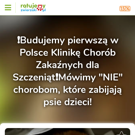
❗️Budujemy pierwszą w
Polsce Klinikę Chorób
Zakaźnych dla
Szczeniąt❗️Mówimy "NIE"
chorobom, które zabijają
psie dzieci!