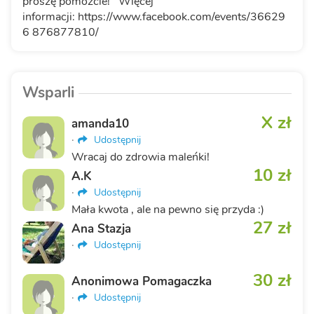
proszę pomóżcie! Więcej
informacji: https://www.facebook.com/events/36629
6 876877810/
Wsparli
X zł
amanda10
·
Udostępnij
Wracaj do zdrowia maleńki!
10 zł
A.K
·
Udostępnij
Mała kwota , ale na pewno się przyda :)
27 zł
Ana Stazja
·
Udostępnij
30 zł
Anonimowa Pomagaczka
·
Udostępnij