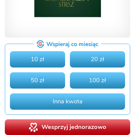
Wspieraj co miesiąc
10 zł
20 zł
50 zł
100 zł
Inna kwota
Wesprzyj jednorazowo