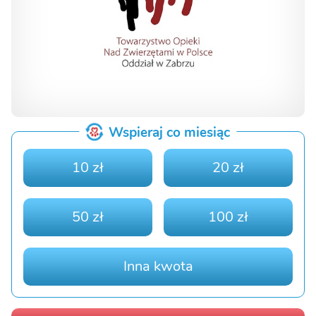
Wspieraj co miesiąc
10 zł
20 zł
50 zł
100 zł
Inna kwota