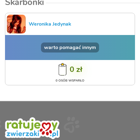
Skarbonki
Weronika Jedynak
warto pomagać innym
0 zł
0 OSÓB WSPARŁO