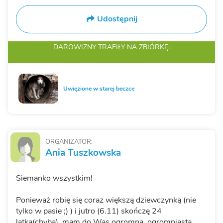
Udostępnij
DAROWIZNY TRAFIŁY
NA ZBIÓRKĘ:
Uwięzione w starej beczce
ORGANIZATOR:
Ania Tuszkowska
Siemanko wszystkim!
Ponieważ robię się coraz większą dziewczynką (nie
tylko w pasie ;) ) i jutro (6.11) skończę 24
latka(chyba), mam do Was ogromną, ogromniastą