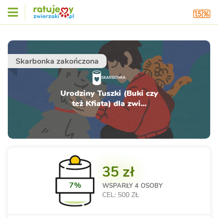
Skarbonka zakończona
SKARBONKA
Urodziny Tuszki (Buki czy
też Kfiata) dla zwi...
35 zł
7%
WSPARŁY
4 OSOBY
CEL: 500 ZŁ