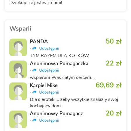
Dziekuje ze jestes z nami!
Wsparli
50 zł
PANDA
·
Udostępnij
TYM RAZEM DLA KOTKÓW
22 zł
Anonimowa Pomagaczka
·
Udostępnij
wspieram Was całym sercem...
69,69 zł
Karpiel Mike
·
Udostępnij
Dla sierotek ... zeby wszytkie znalazly swoj
kochajacy dom.
20 zł
Anonimowy Pomagacz
·
Udostępnij