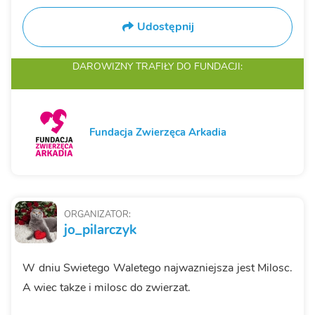
Udostępnij
DAROWIZNY TRAFIŁY
DO FUNDACJI:
Fundacja Zwierzęca Arkadia
ORGANIZATOR:
jo_pilarczyk
W dniu Swietego Waletego najwazniejsza jest Milosc.
A wiec takze i milosc do zwierzat.