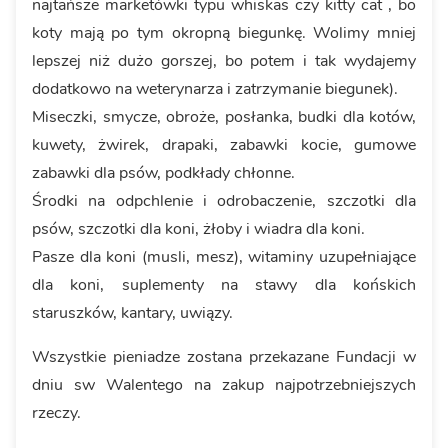
najtańsze marketówki typu whiskas czy kitty cat , bo
koty mają po tym okropną biegunkę. Wolimy mniej
lepszej niż dużo gorszej, bo potem i tak wydajemy
dodatkowo na weterynarza i zatrzymanie biegunek).
Miseczki, smycze, obroże, posłanka, budki dla kotów,
kuwety, żwirek, drapaki, zabawki kocie, gumowe
zabawki dla psów, podkłady chłonne.
Środki na odpchlenie i odrobaczenie, szczotki dla
psów, szczotki dla koni, żłoby i wiadra dla koni.
Pasze dla koni (musli, mesz), witaminy uzupełniające
dla koni, suplementy na stawy dla końskich
staruszków, kantary, uwiązy.
Wszystkie pieniadze zostana przekazane Fundacji w
dniu sw Walentego na zakup najpotrzebniejszych
rzeczy.