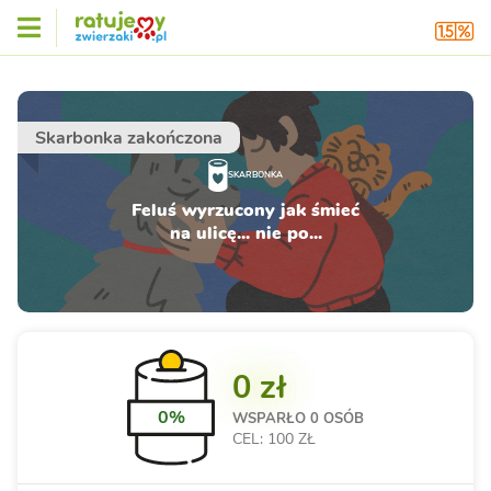
Skarbonka zakończona
SKARBONKA
Feluś wyrzucony jak śmieć
na ulicę... nie po...
0 zł
0%
WSPARŁO
0 OSÓB
CEL: 100 ZŁ