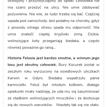
oswojony i przyzwyczajony do opieki człowieka nie
ma szans przeżyć na ulicy. Nie umie zdobywać
pożywienia. Nie wie, że ludzi trzeba się bać. Częściej
wpada pod samochody. Jest podatny na choroby, gdyż
z powodu silnego stresu spada mu odporność. Nie
umie znaleźć ciepłej kryjówki zimą. Dzikie,
wolnożyjące koty przeganiają biedaka, a często
również poważnie go ranią...
Historia Felusia jest bardzo smutna, a winnym jego
losu jest okrutny człowiek.
Bury Kocurek został w
zeszłym roku wyrzucony na osiedlowych uliczkach
Karwin w Gdyni. Biedaka wypatrzyły panie
karmicielki. Feluś był młodym kotkiem, dlatego
opiekunki miały nadzieję, że uda mu się zasymilować
ze stadkiem wolnożyjących mruczków i że dostosuje
się do nowych warunków. Niestety tak się nie stało.