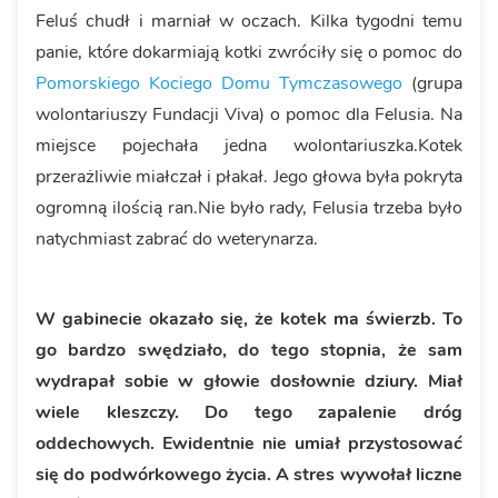
Feluś chudł i marniał w oczach. Kilka tygodni temu
panie, które dokarmiają kotki zwróciły się o pomoc do
Pomorskiego Kociego Domu Tymczasowego
(grupa
wolontariuszy Fundacji Viva) o pomoc dla Felusia. Na
miejsce pojechała jedna wolontariuszka.Kotek
przerażliwie miałczał i płakał. Jego głowa była pokryta
ogromną ilością ran.Nie było rady, Felusia trzeba było
natychmiast zabrać do weterynarza.
W gabinecie okazało się, że kotek ma świerzb. To
go bardzo swędziało, do tego stopnia, że sam
wydrapał sobie w głowie dosłownie dziury. Miał
wiele kleszczy. Do tego zapalenie dróg
oddechowych. Ewidentnie nie umiał przystosować
się do podwórkowego życia. A stres wywołał liczne