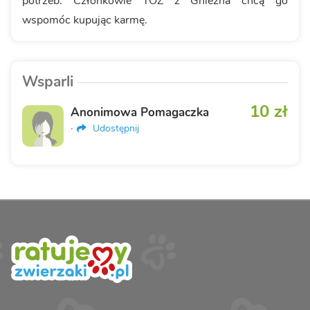
potrzeb. Członkowie TOZ z Gniezna chcą go
wspomóc kupując karmę.
Wsparli
10 zł
Anonimowa Pomagaczka
·
Udostępnij