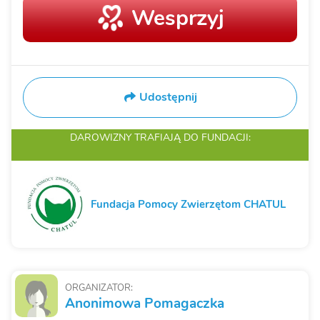
Wesprzyj
Udostępnij
DAROWIZNY TRAFIAJĄ
DO FUNDACJI:
Fundacja Pomocy Zwierzętom CHATUL
ORGANIZATOR:
Anonimowa Pomagaczka