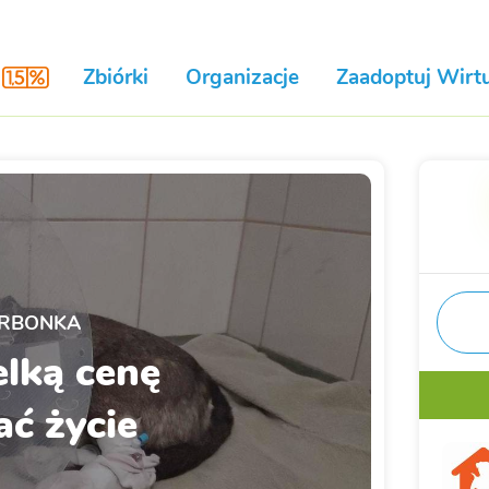
Zbiórki
Organizacje
Zaadoptuj Wirtu
RBONKA
lką cenę
ć życie