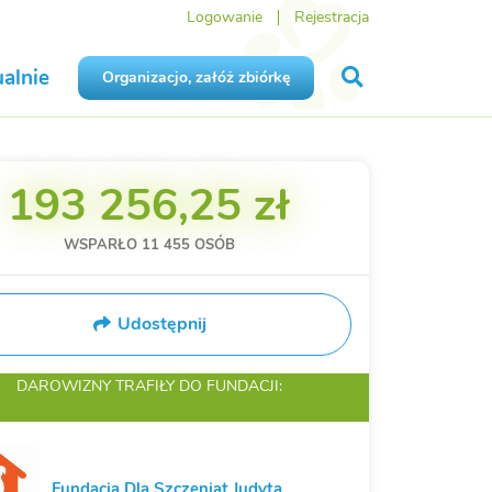
Logowanie
Rejestracja
alnie
Organizacjo, załóż zbiórkę
193 256,25 zł
WSPARŁO
11 455
OSÓB
Udostępnij
DAROWIZNY TRAFIŁY
DO FUNDACJI:
Fundacja Dla Szczeniąt Judyta