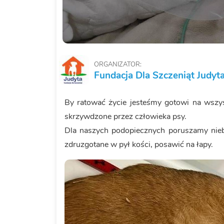
ORGANIZATOR:
Fundacja Dla Szczeniąt Judyt
By ratować życie jesteśmy gotowi na wszys
skrzywdzone przez człowieka psy.
Dla naszych podopiecznych poruszamy niebo
zdruzgotane w pył kości, posawić na łapy.