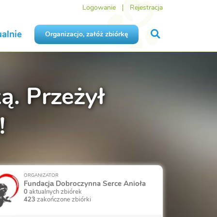
Logowanie
Rejestracja
alnie
Organizacjo, załóż zbiórkę
ą. Przeżył
!
ORGANIZATOR
Fundacjа Dobroczynna Serce Anioła
0
aktualnych zbiórek
423
zakończone zbiórki