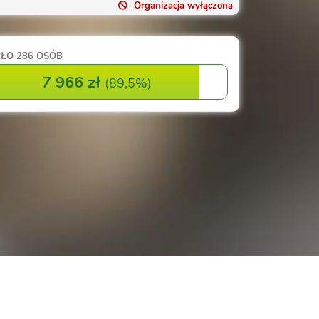
Organizacja wyłączona
RŁO
286 OSÓB
7 966 zł
(
89,5%
)