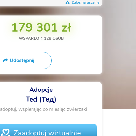
Zgłoś naruszenie
179 301 zł
WSPARŁO
4 128
OSÓB
Udostępnij
Adopcje
Ted (Тед)
adoptuj, wspierając co miesiąc zwierzaki
Zaadoptuj wirtualnie