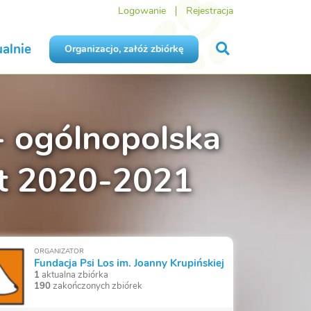
Logowanie
Rejestracja
alnie
Organizacjo, załóż zbiórkę
- ogólnopolska
ąt 2020-2021
ORGANIZATOR
Fundacja Psi Los im. Joanny Krupińskiej
1
aktualna zbiórka
190
zakończonych zbiórek