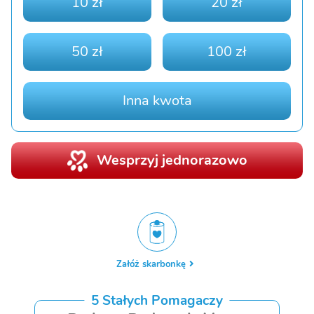
10 zł
20 zł
50 zł
100 zł
Inna kwota
Wesprzyj jednorazowo
Załóż skarbonkę
5 Stałych Pomagaczy