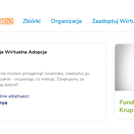
Zbiórki
Organizacje
Zaadoptuj Wirtu
a Wirtualna Adopcja
i nie możesz przygarnąć zwierzaka, zaadoptuj go
ualnie - wspierając co miesiąc. Dziękujemy za
ją dobroć!
nie adoptujesz:
Fund
nya
Krupi