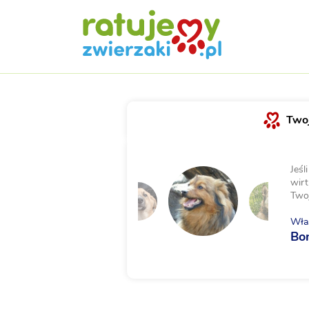
Twoj
Jeśl
wirt
Two
Właś
Bo