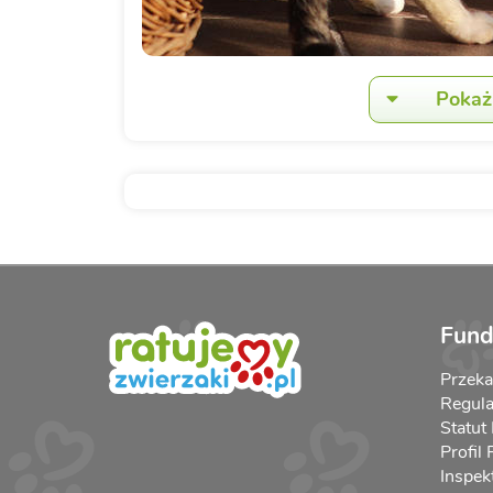
Pokaż 
Fund
Przek
Regula
Statut
Profil
Inspek