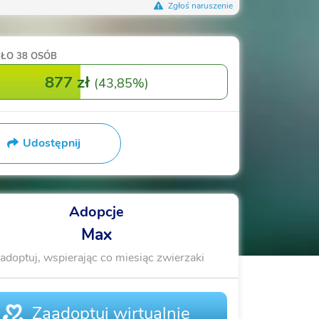
Zgłoś naruszenie
RŁO
38 OSÓB
877 zł
(
43,85%
)
Udostępnij
Adopcje
Max
adoptuj, wspierając co miesiąc zwierzaki
Zaadoptuj wirtualnie