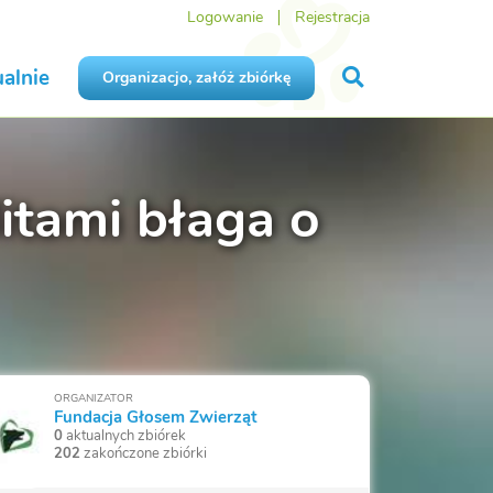
Logowanie
Rejestracja
alnie
Organizacjo, załóż zbiórkę
litami błaga o
ORGANIZATOR
Fundacja Głosem Zwierząt
0
aktualnych zbiórek
202
zakończone zbiórki