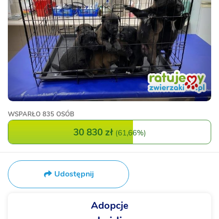
WSPARŁO
835 OSÓB
30 830 zł
(
61,66%
)
Udostępnij
Adopcje