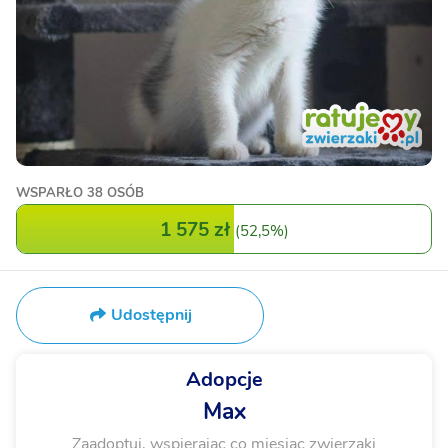
WSPARŁO
38 OSÓB
1 575 zł
(
52,5%
)
Udostępnij
Adopcje
Max
Zaadoptuj, wspierając co miesiąc zwierzaki