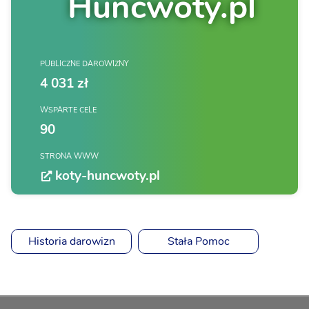
Huncwoty.pl
PUBLICZNE DAROWIZNY
4 031 zł
WSPARTE CELE
90
STRONA WWW
koty-huncwoty.pl
Historia darowizn
Stała Pomoc