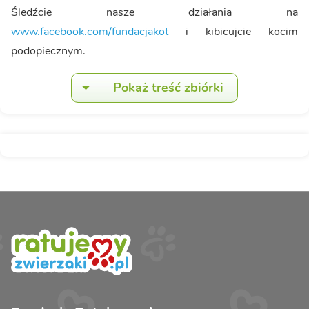
Śledźcie nasze działania na
www.facebook.com/fundacjakot
i kibicujcie kocim
podopiecznym.
Pokaż treść zbiórki