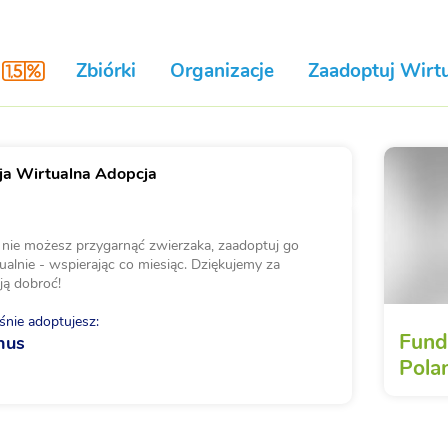
Zbiórki
Organizacje
Zaadoptuj Wirtu
a Wirtualna Adopcja
i nie możesz przygarnąć zwierzaka, zaadoptuj go
ualnie - wspierając co miesiąc. Dziękujemy za
ją dobroć!
nie adoptujesz:
Fund
nus
Pola