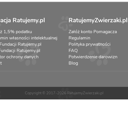
acja Ratujemy.pl
RatujemyZwierzaki.pl
aż 1,5% podatku
Załóż konto Pomagacza
min własności intelektualnej
Regulamin
 Fundacji Ratujemy.pl
Polityka prywatności
 Fundacji Ratujemy.pl
FAQ
tor ochrony danych
Potwierdzenie darowizn
t
Blog
Copyright © 2017-2026 RatujemyZwierzaki.pl