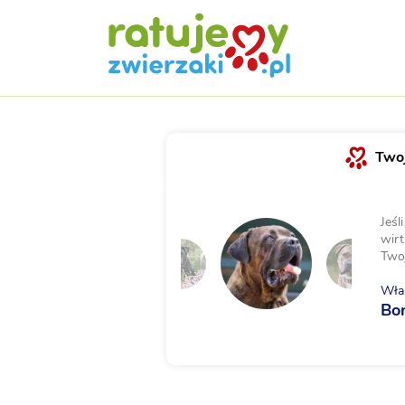
Twoj
Jeśl
wirt
Two
Właś
Bo