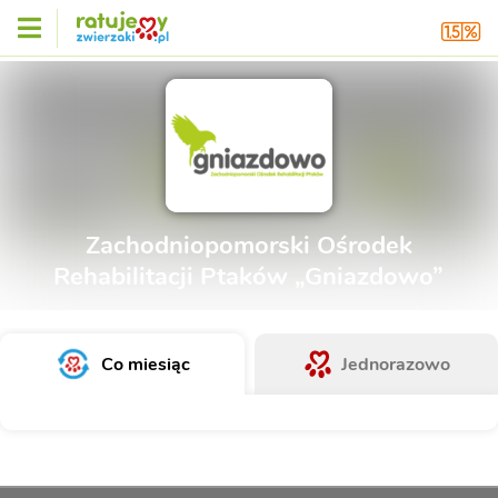
Zachodniopomorski Ośrodek
Rehabilitacji Ptaków „Gniazdowo”
Co miesiąc
Jednorazowo