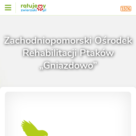
Zachodniopomorski Ośrodek
Rehabilitacji Ptaków
„Gniazdowo”