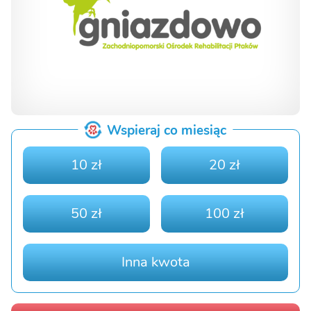
Wspieraj co miesiąc
10 zł
20 zł
50 zł
100 zł
Inna kwota