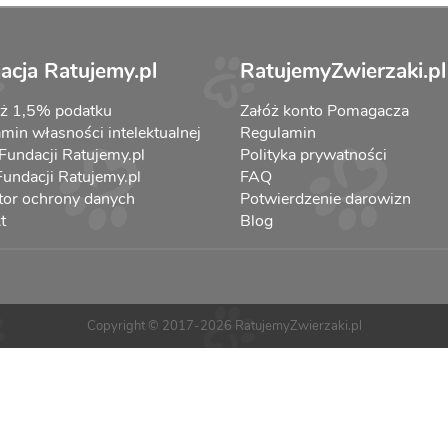
acja Ratujemy.pl
RatujemyZwierzaki.pl
aż 1,5% podatku
Załóż konto Pomagacza
min własności intelektualnej
Regulamin
 Fundacji Ratujemy.pl
Polityka prywatności
 Fundacji Ratujemy.pl
FAQ
tor ochrony danych
Potwierdzenie darowizn
t
Blog
Copyright © 2017-2026 RatujemyZwierzaki.pl