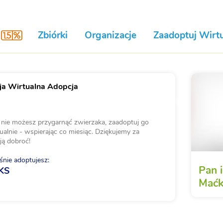
Zbiórki
Organizacje
Zaadoptuj Wirtu
a Wirtualna Adopcja
i nie możesz przygarnąć zwierzaka, zaadoptuj go
ualnie - wspierając co miesiąc. Dziękujemy za
ją dobroć!
nie adoptujesz:
Pan i
KS
Maćk