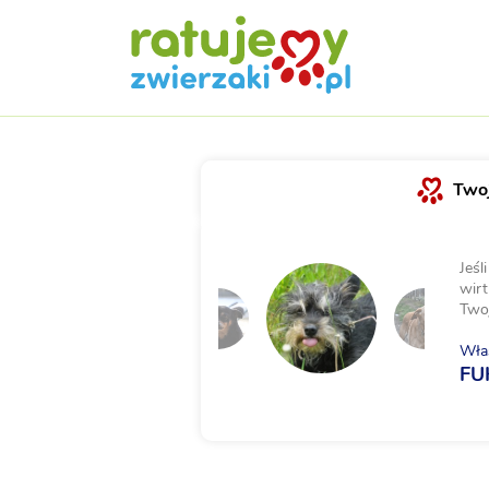
Twoj
Jeśl
wirt
Two
Właś
FU