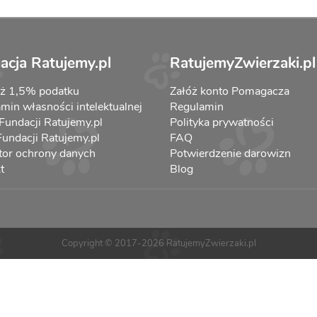
acja Ratujemy.pl
RatujemyZwierzaki.pl
aż 1,5% podatku
Załóż konto Pomagacza
min własności intelektualnej
Regulamin
 Fundacji Ratujemy.pl
Polityka prywatności
 Fundacji Ratujemy.pl
FAQ
tor ochrony danych
Potwierdzenie darowizn
t
Blog
Copyright © 2017-2026 RatujemyZwierzaki.pl