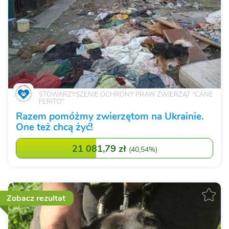
STOWARZYSZENIE OCHRONY PRAW ZWIERZĄT "CANE
FERITO"
Razem pomóżmy zwierzętom na Ukrainie.
One też chcą żyć!
21 081,79 zł
(
40,54%
)
Zobacz rezultat