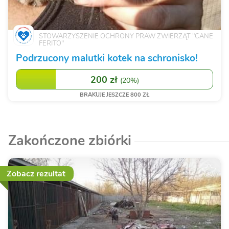
STOWARZYSZENIE OCHRONY PRAW ZWIERZĄT "CANE
FERITO"
Podrzucony malutki kotek na schronisko!
200 zł
(
20%
)
BRAKUJE JESZCZE 800 ZŁ
Zakończone zbiórki
Zobacz rezultat