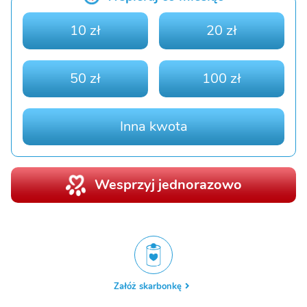
10 zł
20 zł
50 zł
100 zł
Inna kwota
Wesprzyj jednorazowo
Załóż skarbonkę