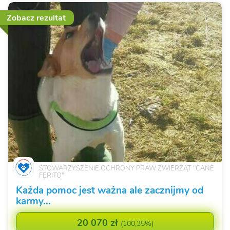
Zobacz rezultat
STOWARZYSZENIE OCHRONY PRAW ZWIERZĄT "CANE
FERITO"
Każda pomoc jest ważna ale zacznijmy od
karmy...
20 070 zł
(
100,35%
)