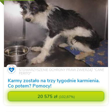
STOWARZYSZENIE OCHRONY PRAW ZWIERZĄT "CANE
FERITO"
Karmy zostało na trzy tygodnie karmienia.
Co potem? Pomocy!
20 575 zł
(
102,87%
)