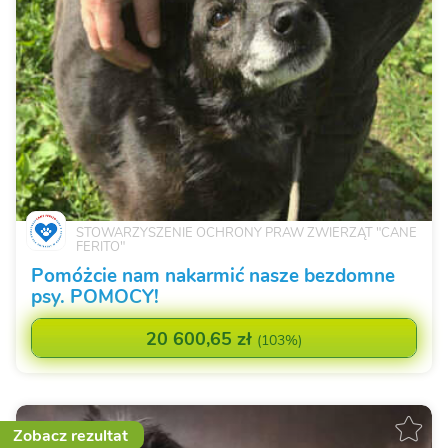
STOWARZYSZENIE OCHRONY PRAW ZWIERZĄT "CANE
FERITO"
Pomóżcie nam nakarmić nasze bezdomne
psy. POMOCY!
20 600,65 zł
(
103%
)
Zobacz rezultat