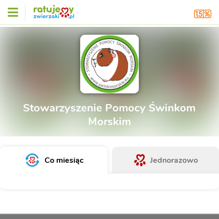
Stowarzyszenie Pomocy Świnkom
Morskim
Co miesiąc
Jednorazowo